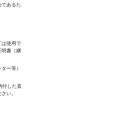
のであるた
ては使用で
証明書（継
ンター等）
納付した直
ださい。