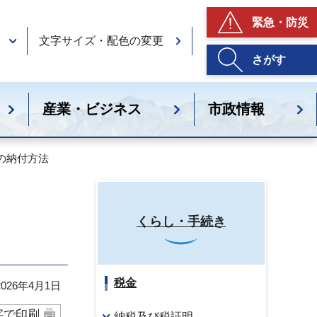
緊急・防災
文字サイズ・配色の変更
さがす
産業・ビジネス
市政情報
税の納付方法
くらし・手続き
税金
26年4月1日
字で印刷
納税及び税証明