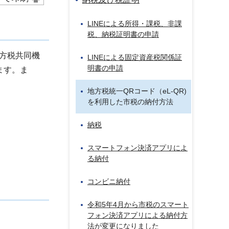
LINEによる所得・課税、非課
税、納税証明書の申請
地方税共同機
LINEによる固定資産税関係証
明書の申請
ます。ま
地方税統一QRコード（eL-QR)
を利用した市税の納付方法
納税
スマートフォン決済アプリによ
る納付
コンビニ納付
令和5年4月から市税のスマート
フォン決済アプリによる納付方
法が変更になりました