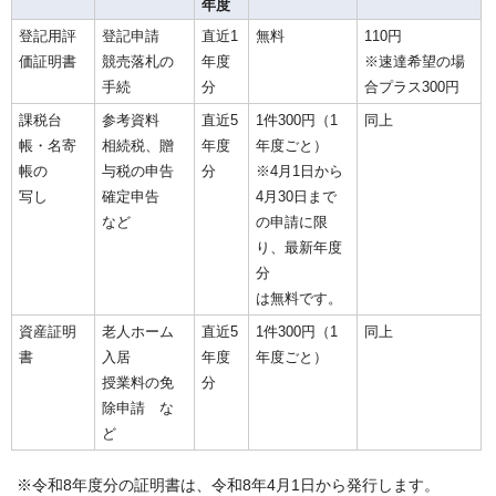
年度
登記用評
登記申請
直近1
無料
110円
価証明書
競売落札の
年度
※速達希望の場
手続
分
合プラス300円
課税台
参考資料
直近5
1件300円（1
同上
帳・名寄
相続税、贈
年度
年度ごと）
帳の
与税の申告
分
※4月1日から
写し
確定申告
4月30日まで
など
の申請に限
り、最新年度
分
は無料です。
資産証明
老人ホーム
直近5
1件300円（1
同上
書
入居
年度
年度ごと）
授業料の免
分
除申請 な
ど
※令和8年度分の証明書は、令和8年4月1日から発行します。