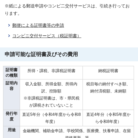
※紙による郵送申請やコンビ二交付サービスは、引続き行ってお
ります。
郵便による証明書等の申請
コンビニ交付サービス（税証明書）
申請可能な証明書及びその費用
証明書
所得・課税、非課税証明書
納税証明書
の種類
証明内
収入金額、所得金額、所得内
税目毎の納付すべき額、
容
訳、控除額
納付済税額、未納額
※非課税証明書は、市・県民税
が課税されていないこと
発行年
直近5年分（令和4年度から令和8
直近4年分（令和5年度か
度
年度）
ら令和8年度）
用途
金融機関、補助金申請、学校関係、医療費、扶養申請、在留
資格更新 等