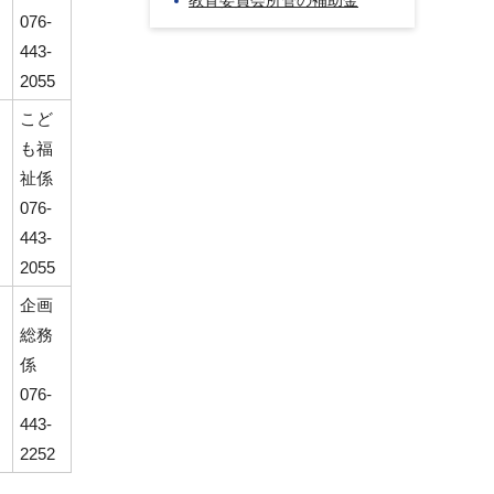
教育委員会所管の補助金
076-
443-
2055
こど
も福
祉係
076-
443-
2055
企画
総務
係
076-
443-
2252