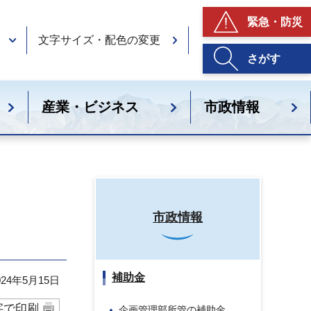
緊急・防災
文字サイズ・配色の変更
さがす
産業・ビジネス
市政情報
市政情報
補助金
24年5月15日
字で印刷
企画管理部所管の補助金