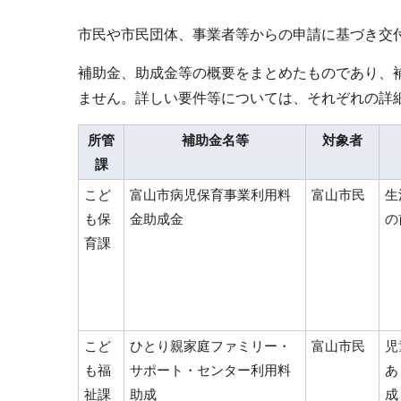
市民や市民団体、事業者等からの申請に基づき交
補助金、助成金等の概要をまとめたものであり、
ません。詳しい要件等については、それぞれの詳
所管
補助金名等
対象者
課
こど
富山市病児保育事業利用料
富山市民
生
も保
金助成金
の
育課
こど
ひとり親家庭ファミリー・
富山市民
児
も福
サポート・センター利用料
あ
祉課
助成
成