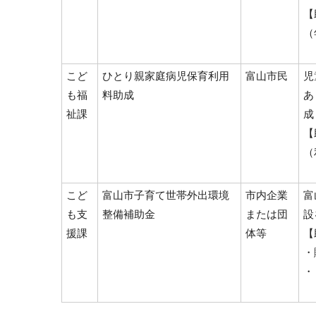
【
（
こど
ひとり親家庭病児保育利用
富山市民
児
も福
料助成
あ
祉課
成
【
（
こど
富山市子育て世帯外出環境
市内企業
富
も支
整備補助金
または団
設
援課
体等
【
・
・