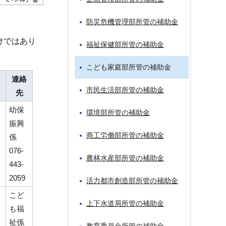
防災危機管理部所管の補助金
けではあり
福祉保健部所管の補助金
。
こども家庭部所管の補助金
連絡
市民生活部所管の補助金
先
幼保
環境部所管の補助金
振興
商工労働部所管の補助金
係
076-
農林水産部所管の補助金
443-
2059
活力都市創造部所管の補助金
こど
上下水道局所管の補助金
も福
祉係