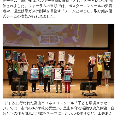
ォーラム SE4All エネルギー効率改善都市としてのチャレンジが開
催されました。フォーラムの冒頭では、ポスターコンクールの受賞
者や、温室効果ガスの削減を目指す「チームとやまし」取り組み優
秀チームの表彰が行われました。
［2］次に行われた富山市ユネスコスクール「子ども環境メッセー
ジ」では、市内の8小学校の児童が、里山を守る活動や農業体験、自
分たちの住み慣れた地域をテーマにしたカルタ作りなど、工夫あふ