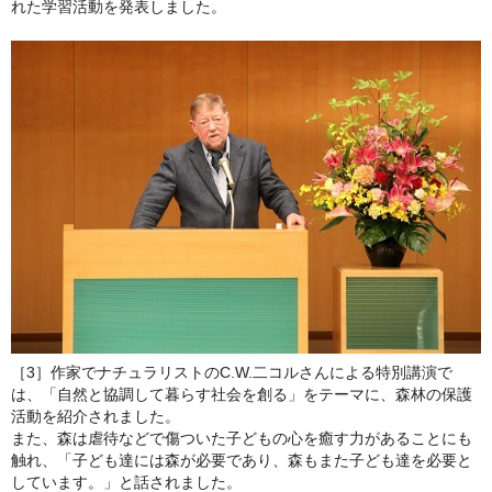
れた学習活動を発表しました。
［3］作家でナチュラリストのC.W.二コルさんによる特別講演で
は、「自然と協調して暮らす社会を創る」をテーマに、森林の保護
活動を紹介されました。
また、森は虐待などで傷ついた子どもの心を癒す力があることにも
触れ、「子ども達には森が必要であり、森もまた子ども達を必要と
しています。」と話されました。