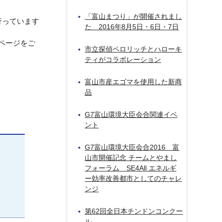
「富山まつり」が開催されまし
行っています
た 2016年8月5日・6日・7日
ページをご
市立探偵ペロリッチとハローキ
ティがコラボレーション
富山市産エゴマを使用した新商
品
G7富山環境大臣会合関連イベ
ント
G7富山環境大臣会合2016 富
山市開催記念 チームとやまし
フォーラム SE4All エネルギ
ー効率改善都市としてのチャレ
ンジ
第62回全日本チンドンコンクー
ル