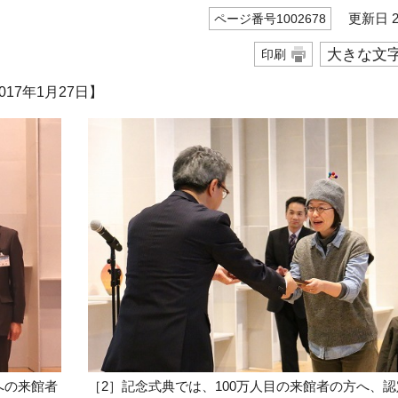
更新日 20
ページ番号1002678
大きな文
印刷
17年1月27日】
設への来館者
［2］記念式典では、100万人目の来館者の方へ、