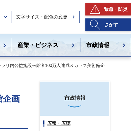
緊急・防災
文字サイズ・配色の変更
さがす
産業・ビジネス
市政情報
MAキラリ内公益施設来館者100万人達成＆ガラス美術館企
館企画
市政情報
広報・広聴