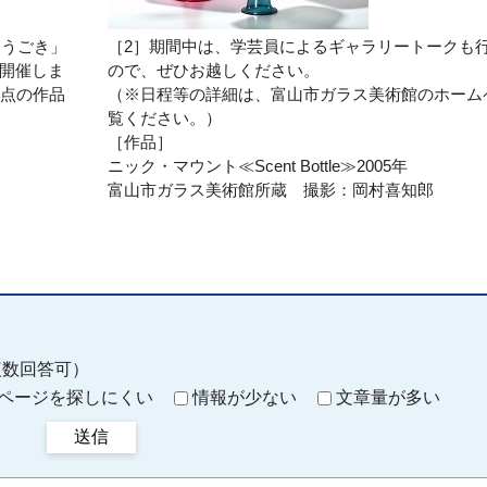
「うごき」
［2］期間中は、学芸員によるギャラリートークも
開催しま
ので、ぜひお越しください。
4点の作品
（※日程等の詳細は、富山市ガラス美術館のホーム
覧ください。）
［作品］
ニック・マウント≪
Scent Bottle
≫2005年
富山市ガラス美術館所蔵 撮影：岡村喜知郎
複数回答可）
ページを探しにくい
情報が少ない
文章量が多い
送信