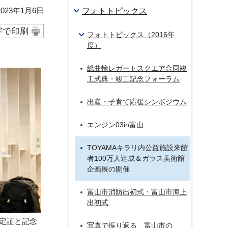
23年1月6日
フォトトピックス
字で印刷
フォトトピックス（2016年
度）
総曲輪レガートスクエア合同竣
工式典・竣工記念フォーラム
出産・子育て応援シンポジウム
エンジン03in富山
TOYAMAキラリ内公益施設来館
者100万人達成＆ガラス美術館
企画展の開催
富山市消防出初式・富山市海上
出初式
認定証と記念
写真で振り返る 富山市の