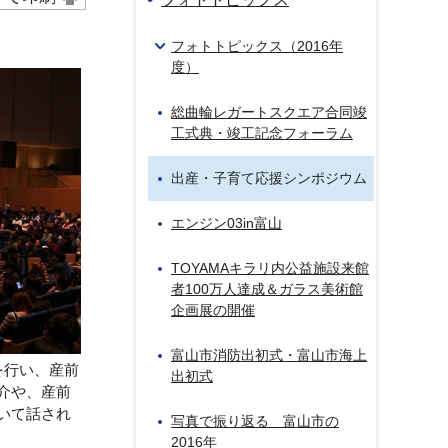
フォトトピックス（2016年
度）
総曲輪レガートスクエア合同竣
工式典・竣工記念フォーラム
出産・子育て応援シンポジウム
エンジン03in富山
TOYAMAキラリ内公益施設来館
者100万人達成＆ガラス美術館
企画展の開催
富山市消防出初式・富山市海上
を行い、産前
出初式
介や、産前
いて話され
写真で振り返る 富山市の
2016年