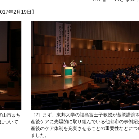
17年2月19日】
［2］まず、東邦大学の福島富士子教授が基調講演
富山市まち
産後ケアに先駆的に取り組んでいる他都市の事例紹
について
産後のケア体制を充実させることの重要性などにつ
ました。