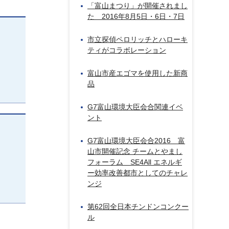
「富山まつり」が開催されまし
た 2016年8月5日・6日・7日
市立探偵ペロリッチとハローキ
ティがコラボレーション
富山市産エゴマを使用した新商
品
G7富山環境大臣会合関連イベ
ント
G7富山環境大臣会合2016 富
山市開催記念 チームとやまし
フォーラム SE4All エネルギ
ー効率改善都市としてのチャレ
ンジ
第62回全日本チンドンコンクー
ル