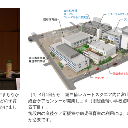
市まちなか
［4］4月1日から、総曲輪レガートスクエア内に富
どの子育
総合ケアセンターが開業します（旧総曲輪小学校跡
かけまし
四丁目）。
施設内の産後ケア応援室や病児保育室の利用には、
が必要です。