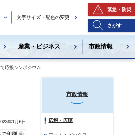
緊急・防災
文字サイズ・配色の変更
さがす
産業・ビジネス
市政情報
育て応援シンポジウム
市政情報
広報・広聴
23年1月6日
字で印刷
フォトトピックス