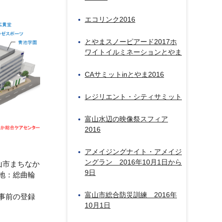
エコリンク2016
とやまスノーピアード2017ホ
ワイトイルミネーションとやま
CAサミットinとやま2016
レジリエント・シティサミット
富山水辺の映像祭スフィア
2016
アメイジングナイト・アメイジ
ングラン 2016年10月1日から
山市まちなか
9日
地：総曲輪
富山市総合防災訓練 2016年
事前の登録
10月1日