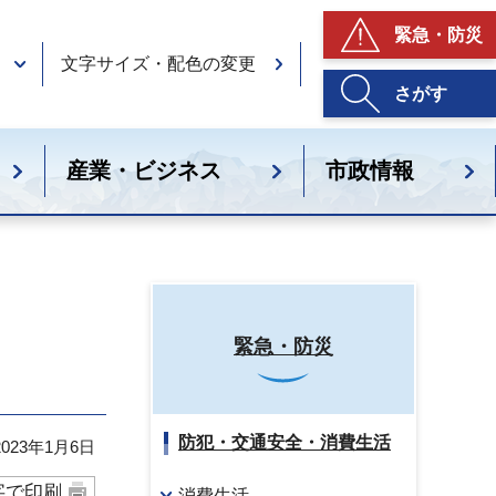
緊急・防災
文字サイズ・配色の変更
さがす
産業・ビジネス
市政情報
緊急・防災
防犯・交通安全・消費生活
23年1月6日
字で印刷
消費生活