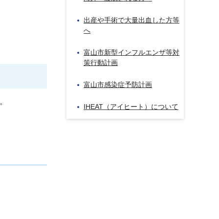
出産や手術で大量出血した方等
へ
富山市新型インフルエンザ等対
策行動計画
富山市感染症予防計画
。
IHEAT（アイヒート）について