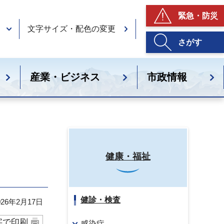
緊急・防災
文字サイズ・配色の変更
さがす
産業・ビジネス
市政情報
健康・福祉
健診・検査
26年2月17日
字で印刷
感染症