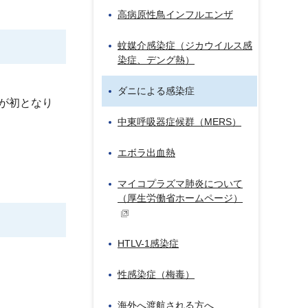
高病原性鳥インフルエンザ
蚊媒介感染症（ジカウイルス感
染症、デング熱）
ダニによる感染症
今回が初となり
中東呼吸器症候群（MERS）
エボラ出血熱
マイコプラズマ肺炎について
（厚生労働省ホームページ）
HTLV-1感染症
性感染症（梅毒）
海外へ渡航される方へ