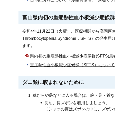
日本紅斑熱について（厚生労働省）
（外部リン
富山県内初の重症熱性血小板減少症候群
令和4年11月22日（火曜）、医療機関から高岡厚生セン
Thrombocytopenia Syndrome：SF
ます。
県内初の重症熱性血小板減少症候群(SFTS)患者の
重症熱性血小板減少症候群（SFTS）につい
ダニ類に咬まれないために
草むらや藪などに入る場合は、腕・足・首な
長袖、長ズボンを着用しましょう。
（シャツの裾はズボンの中に、ズボン