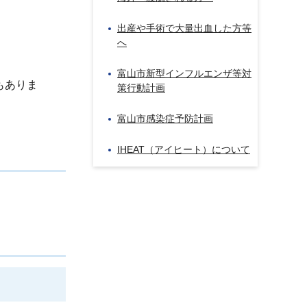
出産や手術で大量出血した方等
へ
富山市新型インフルエンザ等対
もありま
策行動計画
富山市感染症予防計画
IHEAT（アイヒート）について