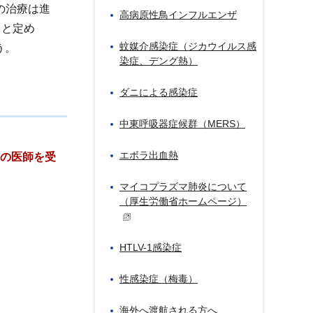
の治療は進
高病原性鳥インフルエンザ
」と定め
蚊媒介感染症（ジカウイルス感
う。
染症、デング熱）
ダニによる感染症
中東呼吸器症候群（MERS）
エボラ出血熱
けの医師を受
マイコプラズマ肺炎について
（厚生労働省ホームページ）
HTLV-1感染症
性感染症（梅毒）
海外へ渡航される方へ