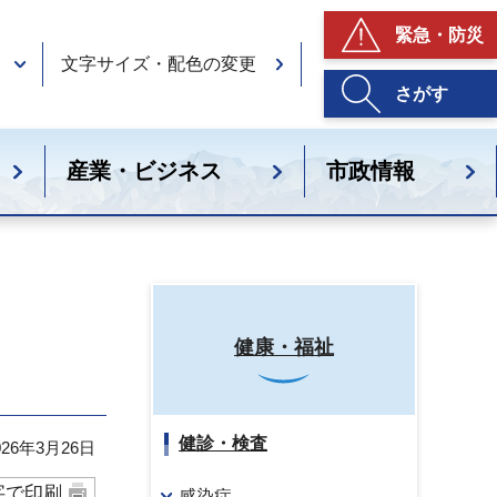
緊急・防災
文字サイズ・配色の変更
さがす
産業・ビジネス
市政情報
健康・福祉
健診・検査
26年3月26日
字で印刷
感染症