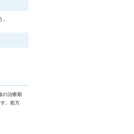
う。
核の治療期
です。処方