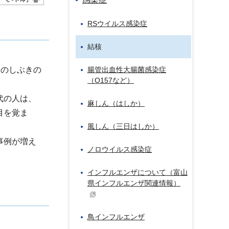
RSウイルス感染症
結核
このしぶきの
腸管出血性大腸菌感染症
（O157など）
代の人は、
麻しん（はしか）
目を覚ま
風しん（三日はしか）
事例が増え
ノロウイルス感染症
インフルエンザについて（富山
県インフルエンザ関連情報）
鳥インフルエンザ