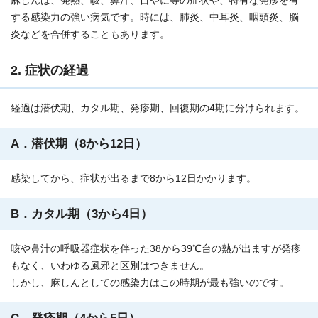
麻しんは、発熱、咳、鼻汁、目やに等の症状や、特有な発疹を有
する感染力の強い病気です。時には、肺炎、中耳炎、咽頭炎、脳
炎などを合併することもあります。
2. 症状の経過
経過は潜伏期、カタル期、発疹期、回復期の4期に分けられます。
A．潜伏期（8から12日）
感染してから、症状が出るまで8から12日かかります。
B．カタル期（3から4日）
咳や鼻汁の呼吸器症状を伴った38から39℃台の熱が出ますが発疹
もなく、いわゆる風邪と区別はつきません。
しかし、麻しんとしての感染力はこの時期が最も強いのです。