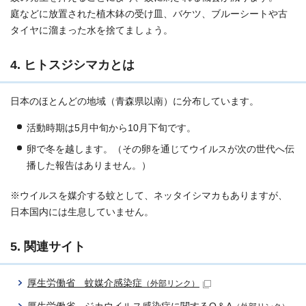
庭などに放置された植木鉢の受け皿、バケツ、ブルーシートや古
タイヤに溜まった水を捨てましょう。
4. ヒトスジシマカとは
日本のほとんどの地域（青森県以南）に分布しています。
活動時期は5月中旬から10月下旬です。
卵で冬を越します。（その卵を通じてウイルスが次の世代へ伝
播した報告はありません。）
※ウイルスを媒介する蚊として、ネッタイシマカもありますが、
日本国内には生息していません。
5. 関連サイト
厚生労働省 蚊媒介感染症
（外部リンク）