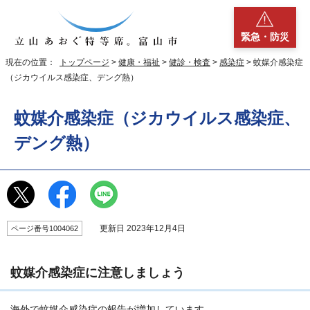
緊急・防災
現在の位置：
トップページ
>
健康・福祉
>
健診・検査
>
感染症
> 蚊媒介感染症
（ジカウイルス感染症、デング熱）
蚊媒介感染症（ジカウイルス感染症、
デング熱）
更新日 2023年12月4日
ページ番号1004062
蚊媒介感染症に注意しましょう
海外で蚊媒介感染症の報告が増加しています。