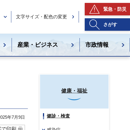
緊急・防災
文字サイズ・配色の変更
さがす
産業・ビジネス
市政情報
健康・福祉
健診・検査
25年7月9日
字で印刷
感染症