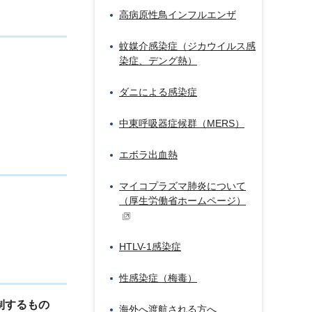
高病原性鳥インフルエンザ
蚊媒介感染症（ジカウイルス感
染症、デング熱）
ダニによる感染症
中東呼吸器症候群（MERS）
エボラ出血熱
マイコプラズマ肺炎について
（厚生労働省ホームページ）
HTLV-1感染症
性感染症（梅毒）
制するもの
海外へ渡航される方へ