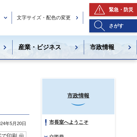
緊急・防災
文字サイズ・配色の変更
さがす
産業・ビジネス
市政情報
市政情報
市長室へようこそ
24年5月20日
字で印刷
交際費