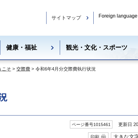
Foreign language
サイトマップ
健康・福祉
観光・文化・スポーツ
うこそ
>
交際費
> 令和6年4月分交際費執行状況
況
更新日 20
ページ番号1015461
大きな文
印刷