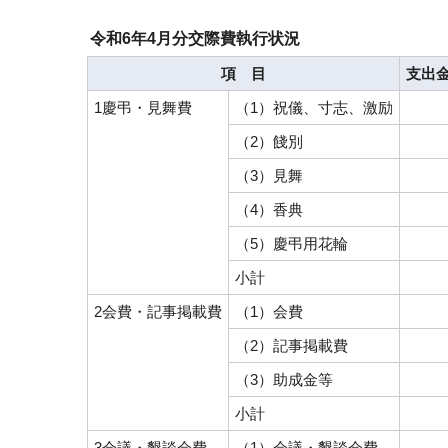
令和6年4月分交際費執行状況
項 目
支出金
1慶弔・見舞費
（1）祝儀、寸志、激励
（2）餞別
（3）見舞
（4）香典
（5）慶弔用花輪
小計
2会費・記事掲載費
（1）会費
（2）記事掲載費
（3）助成金等
小計
3会議・懇談会費
（1）会議・懇談会費