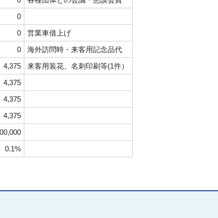
0
0
営業車借上げ
0
海外訪問時・来客用記念品代
4,375
来客用装花、名刺印刷等(1件）
4,375
4,375
4,375
000,000
0.1%
。