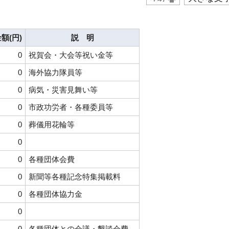
額(円)
説 明
0
祝賀会・大会等祝い金等
0
海外協力隊員等
0
病気・災害見舞い等
0
市政功労者・各種委員等
0
葬儀用花輪等
0
0
各種団体会費
0
新聞等各種記念特集掲載料
0
各種団体協力金
0
0
各種団体との会議・懇談会費