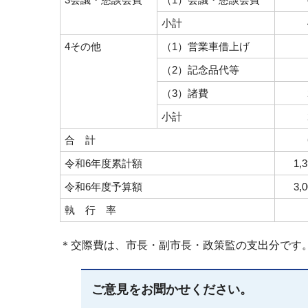
小計
4その他
（1）営業車借上げ
（2）記念品代等
（3）諸費
小計
2
合 計
令和6年度累計額
1,39
令和6年度予算額
3,
執 行 率
＊交際費は、市長・副市長・政策監の支出分です
ご意見をお聞かせください。