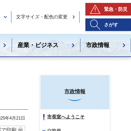
緊急・防災
文字サイズ・配色の変更
さがす
産業・ビジネス
市政情報
市政情報
市長室へようこそ
25年4月21日
字で印刷
交際費