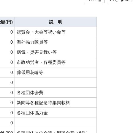
額(円)
説 明
0
祝賀会・大会等祝い金等
0
海外協力隊員等
0
病気・災害見舞い等
0
市政功労者・各種委員等
0
葬儀用花輪等
0
0
各種団体会費
0
新聞等各種記念特集掲載料
0
各種団体協力金
0
46,000
各種団体との会議・懇談会費（6件）