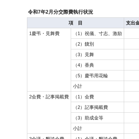
令和7年2月分交際費執行状況
項 目
支出金
1慶弔・見舞費
（1）祝儀、寸志、激励
（2）餞別
（3）見舞
（4）香典
（5）慶弔用花輪
小計
2会費・記事掲載費
（1）会費
（2）記事掲載費
（3）助成金等
小計
3会議・懇談会費
（1）会議・懇談会費