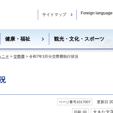
Foreign language
サイトマップ
健康・福祉
観光・文化・スポーツ
うこそ
>
交際費
> 令和7年3月分交際費執行状況
況
更新日 20
ページ番号1017007
大きな文
印刷