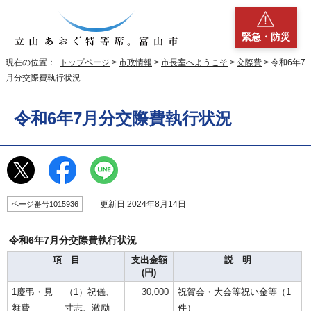
緊急・防災
現在の位置：
トップページ
>
市政情報
>
市長室へようこそ
>
交際費
> 令和6年7
月分交際費執行状況
令和6年7月分交際費執行状況
更新日 2024年8月14日
ページ番号1015936
令和6年7月分交際費執行状況
項 目
支出金額
説 明
(円)
1慶弔・見
（1）祝儀、
30,000
祝賀会・大会等祝い金等（1
舞費
寸志、激励
件）