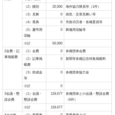
（2）餞別
20,000
海外協力隊員等（1件）
（3）見舞
0
病気・災害見舞い等
（4）香典
0
市政功労者・各種委員等
（5）慶弔用
0
葬儀用花輪等
花輪
小計
50,000
2会費・記
（1）会費
0
各種団体会費
事掲載費
（2）記事掲
0
新聞等各種記念特集掲載料
載費
（3）助成金
0
各種団体協力金
等
小計
0
3会議・懇
（1）会議・
119,677
各種団体との会議・懇談会費
談会費
懇談会費
（6件）
小計
119,677
4その他
（1）営業車
0
営業車借上げ