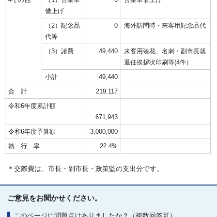
借上げ
（2）記念品
0
海外訪問時・来客用記念品代
代等
（3）諸費
49,440
来客用装花、名刺・副市長就
退任挨拶状印刷等(4件）
小計
49,440
合 計
219,117
令和6年度累計額
671,943
令和6年度予算額
3,000,000
執 行 率
22.4%
＊交際費は、市長・副市長・政策監の支出分です。
ご意見をお聞かせください。
このページに問題点はありましたか？（複数回答可）