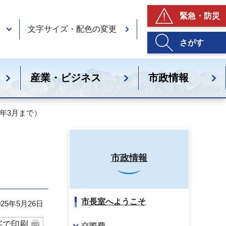
緊急・防災
文字サイズ・配色の変更
さがす
産業・ビジネス
市政情報
7年3月まで）
）
市政情報
市長室へようこそ
25年5月26日
字で印刷
交際費