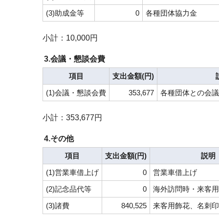
(3)助成金等
0
各種団体協力金
小計：10,000円
3.会議・懇談会費
項目
支出金額(円)
(1)会議・懇談会費
353,677
各種団体との会議
小計：353,677円
4.その他
項目
支出金額(円)
説明
(1)営業車借上げ
0
営業車借上げ
(2)記念品代等
0
海外訪問時・来客用
(3)諸費
840,525
来客用飾花、名刺印