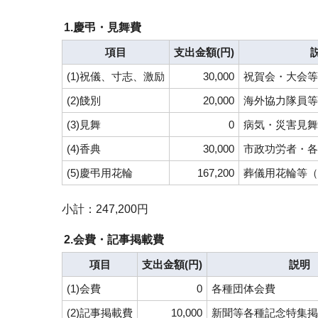
1.慶弔・見舞費
項目
支出金額(円)
(1)祝儀、寸志、激励
30,000
祝賀会・大会等
(2)餞別
20,000
海外協力隊員等
(3)見舞
0
病気・災害見舞
(4)香典
30,000
市政功労者・各
(5)慶弔用花輪
167,200
葬儀用花輪等（
小計：247,200円
2.会費・記事掲載費
項目
支出金額(円)
説明
(1)会費
0
各種団体会費
(2)記事掲載費
10,000
新聞等各種記念特集