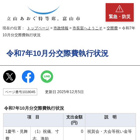
緊急・防災
現在の位置：
トップページ
>
市政情報
>
市長室へようこそ
>
交際費
> 令和7年
10月分交際費執行状況
令和7年10月分交際費執行状況
更新日 2025年12月5日
ページ番号1018045
令和7年10月分交際費執行状況
項 目
支出金額
説 明
(円)
1慶弔・見舞
（1）祝儀、寸
0
祝賀会・大会等祝い金等
費
志、激励