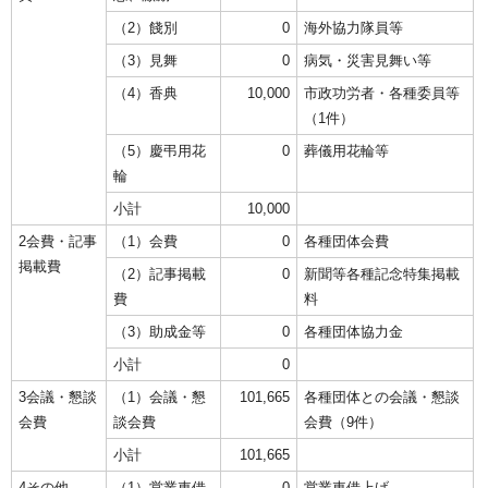
（2）餞別
0
海外協力隊員等
（3）見舞
0
病気・災害見舞い等
（4）香典
10,000
市政功労者・各種委員等
（1件）
（5）慶弔用花
0
葬儀用花輪等
輪
小計
10,000
2会費・記事
（1）会費
0
各種団体会費
掲載費
（2）記事掲載
0
新聞等各種記念特集掲載
費
料
（3）助成金等
0
各種団体協力金
小計
0
3会議・懇談
（1）会議・懇
101,665
各種団体との会議・懇談
会費
談会費
会費（9件）
小計
101,665
4その他
（1）営業車借
0
営業車借上げ