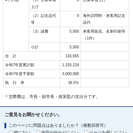
上げ
（2）記念品代
0
海外訪問時・来客用記念
等
品代
（3）諸費
5,000
来客用装花、名刺印刷等
（1件）
小計
5,000
合 計
116,665
令和7年度累計額
1,155,224
令和7年度予算額
3,000,000
執 行 率
38.5%
＊交際費は、市長・副市長・政策監の支出分です。
ご意見をお聞かせください。
このページに問題点はありましたか？（複数回答可）
特にない
内容が分かりにくい
ページを探しにくい