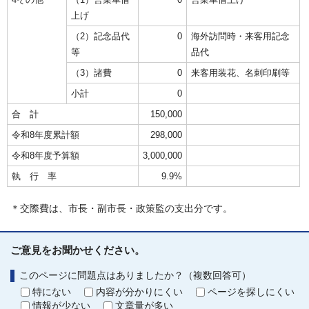
上げ
（2）記念品代
0
海外訪問時・来客用記念
等
品代
（3）諸費
0
来客用装花、名刺印刷等
小計
0
合 計
150,000
令和8年度累計額
298,000
令和8年度予算額
3,000,000
執 行 率
9.9%
＊交際費は、市長・副市長・政策監の支出分です。
ご意見をお聞かせください。
このページに問題点はありましたか？（複数回答可）
特にない
内容が分かりにくい
ページを探しにくい
情報が少ない
文章量が多い