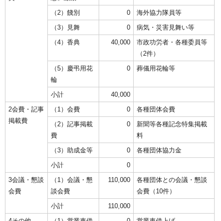
（2）餞別
0
海外協力隊員等
（3）見舞
0
病気・災害見舞い等
（4）香典
40,000
市政功労者・各種委員等
（2件）
（5）慶弔用花
0
葬儀用花輪等
輪
小計
40,000
2会費・記事
（1）会費
0
各種団体会費
掲載費
（2）記事掲載
0
新聞等各種記念特集掲載
費
料
（3）助成金等
0
各種団体協力金
小計
0
3会議・懇談
（1）会議・懇
110,000
各種団体との会議・懇談
会費
談会費
会費（10件）
小計
110,000
4その他
（1）営業車借
0
営業車借上げ