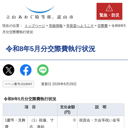
緊急・防災
現在の位置：
トップページ
>
市政情報
>
市長室へようこそ
>
交際費
> 令和8年5
月分交際費執行状況
令和8年5月分交際費執行状況
更新日 2026年6月29日
ページ番号1019047
令和8年5月分交際費執行状況
項 目
支出金額
説 明
(円)
1慶弔・見舞
（1）祝儀、寸
0
祝賀会・大会等祝い金等
費
志、激励