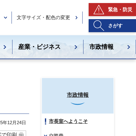
緊急・防災
文字サイズ・配色の変更
さがす
産業・ビジネス
市政情報
市政情報
市長室へようこそ
5年12月24日
字で印刷
交際費