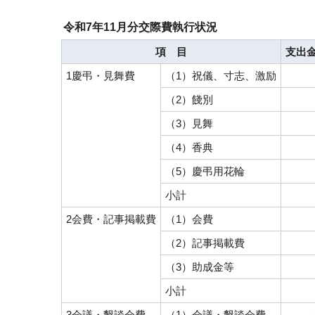
令和7年11月分交際費執行状況
項 目
支出金
1慶弔・見舞費
（1）祝儀、寸志、激励
（2）餞別
（3）見舞
（4）香典
（5）慶弔用花輪
小計
2会費・記事掲載費
（1）会費
（2）記事掲載費
（3）助成金等
小計
3会議・懇談会費
（1）会議・懇談会費