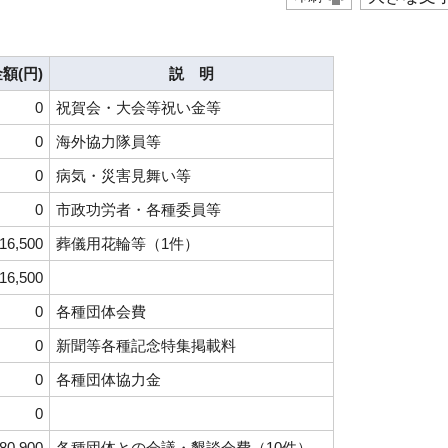
額(円)
説 明
0
祝賀会・大会等祝い金等
0
海外協力隊員等
0
病気・災害見舞い等
0
市政功労者・各種委員等
16,500
葬儀用花輪等（1件）
16,500
0
各種団体会費
0
新聞等各種記念特集掲載料
0
各種団体協力金
0
80,900
各種団体との会議・懇談会費（10件）