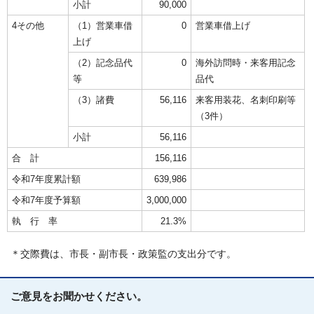
小計
90,000
4その他
（1）営業車借
0
営業車借上げ
上げ
（2）記念品代
0
海外訪問時・来客用記念
等
品代
（3）諸費
56,116
来客用装花、名刺印刷等
（3件）
小計
56,116
合 計
156,116
令和7年度累計額
639,986
令和7年度予算額
3,000,000
執 行 率
21.3%
＊交際費は、市長・副市長・政策監の支出分です。
ご意見をお聞かせください。