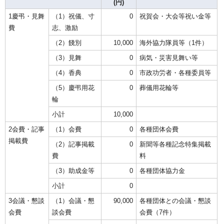
(円)
1慶弔・見舞
（1）祝儀、寸
0
祝賀会・大会等祝い金等
費
志、激励
（2）餞別
10,000
海外協力隊員等（1件）
（3）見舞
0
病気・災害見舞い等
（4）香典
0
市政功労者・各種委員等
（5）慶弔用花
0
葬儀用花輪等
輪
小計
10,000
2会費・記事
（1）会費
0
各種団体会費
掲載費
（2）記事掲載
0
新聞等各種記念特集掲載
費
料
（3）助成金等
0
各種団体協力金
小計
0
3会議・懇談
（1）会議・懇
90,000
各種団体との会議・懇談
会費
談会費
会費（7件）