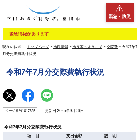
緊急・防災
緊急情報があります
現在の位置：
トップページ
>
市政情報
>
市長室へようこそ
>
交際費
> 令和7年7
月分交際費執行状況
令和7年7月分交際費執行状況
更新日 2025年9月26日
ページ番号1017625
令和7年7月分交際費執行状況
項 目
支出金額
説 明