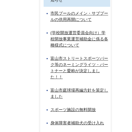
知らせ
市民プールのメイン・サブプー
ルの供用再開について
(学校開放運営委員会向け）学
校開放事業運営補助金に係る各
種様式について
富山市ストリートスポーツパー
ク等のネーミングライツ・パー
トナーと愛称が決定しまし
た！！
富山市庭球場再編方針を策定し
ました
スポーツ施設の無料開放
身体障害者補助犬の受け入れ