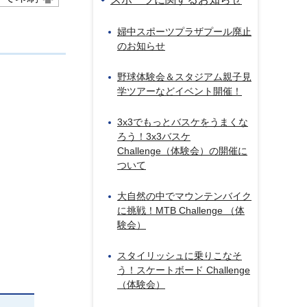
婦中スポーツプラザプール廃止
のお知らせ
野球体験会＆スタジアム親子見
学ツアーなどイベント開催！
3x3でもっとバスケをうまくな
ろう！3x3バスケ
Challenge（体験会）の開催に
ついて
大自然の中でマウンテンバイク
に挑戦！MTB Challenge （体
験会）
スタイリッシュに乗りこなそ
う！スケートボード Challenge
（体験会）