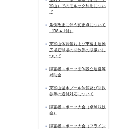
富山）でのモルック利用につい
て
条例改正に伴う変更点について
（R8.4.1付）
東富山体育館および東富山運動
広場庭球場の回数券の取扱いに
ついて
障害者スポーツ団体設立運営等
補助金
東富山温水プール休館及び回数
券等の還付対応について
障害者スポーツ大会（卓球競技
会）
障害者スポーツ大会（フライン