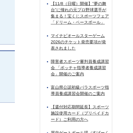
【11/8（日曜）開催】”夢の舞
台”に憧れの元プロ野球選手が
集まる！宝くじスポーツフェア
「ドリーム・ベースボール」
マイナビオールスターゲーム
2026のチケット発売要項が発
表されました
障害者スポーツ審判員養成講習
会 「ボッチャ指導者養成講習
会」開催のご案内
富山県公認初級パラスポーツ指
導員養成講習会開催のご案内
【還付対応期間延長】スポーツ
施設使用カード（プリペイドカ
ード）ご利用の方へ
屋内ゲートボール場（すぱーく