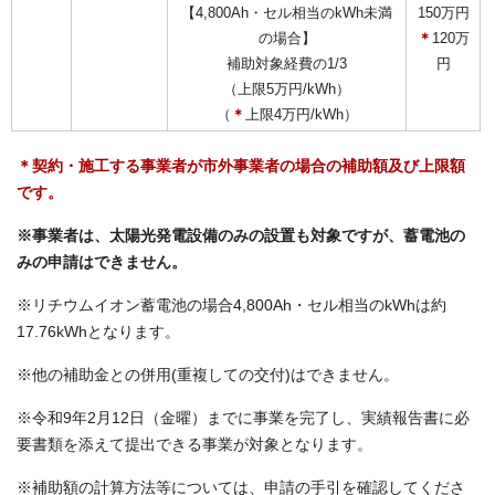
【4,800Ah・セル相当のkWh未満
150万円
の場合】
＊
120万
補助対象経費の1/3
円
（上限5万円/kWh）
（
＊
上限4万円/kWh）
＊契約・施工する事業者が市外事業者の場合の補助額及び上限額
です。
※事業者は、太陽光発電設備のみの設置も対象ですが、蓄電池の
みの申請はできません。
※リチウムイオン蓄電池の場合4,800Ah・セル相当のkWhは約
17.76kWhとなります。
※他の補助金との併用(重複しての交付)はできません。
※令和9年2月12日（金曜）までに事業を完了し、実績報告書に必
要書類を添えて提出できる事業が対象となります。
※補助額の計算方法等については、申請の手引を確認してくださ