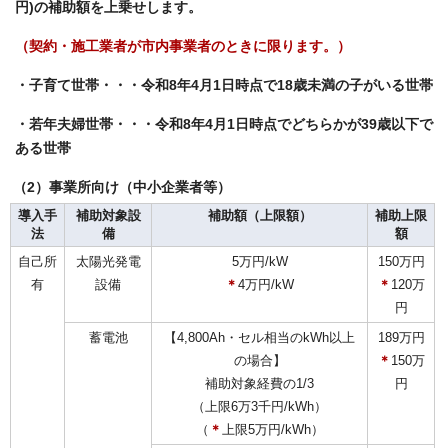
円)の補助額を上乗せします。
（契約・施工業者が市内事業者のときに限ります。）
・子育て世帯・・・令和8年4月1日時点で18歳未満の子がいる世帯
・若年夫婦世帯・・・令和8年4月1日時点でどちらかが39歳以下で
ある世帯
（2）事業所向け（中小企業者等）
導入手
補助対象設
補助額（上限額）
補助上限
法
備
額
自己所
太陽光発電
5万円/kW
150万円
有
設備
＊
4万円/kW
＊
120万
円
蓄電池
【4,800Ah・セル相当のkWh以上
189万円
の場合】
＊
150万
補助対象経費の1/3
円
（上限6万3千円/kWh）
（
＊
上限5万円/kWh）