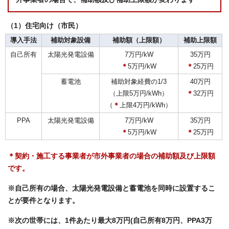
（1）住宅向け（市民）
導入手法
補助対象設備
補助額（上限額）
補助上限額
自己所有
太陽光発電設備
7万円/kW
35万円
＊
5万円/kW
＊
25万円
蓄電池
補助対象経費の1/3
40万円
（上限5万円/kWh）
＊
32万円
（
＊
上限4万円/kWh）
PPA
太陽光発電設備
7万円/kW
35万円
＊
5万円/kW
＊
25万円
＊契約・施工する事業者が市外事業者の場合の補助額及び上限額
です。
※自己所有の場合、太陽光発電設備と蓄電池を同時に設置するこ
とが要件となります。
※次の世帯には、1件あたり最大8万円(自己所有8万円、PPA3万