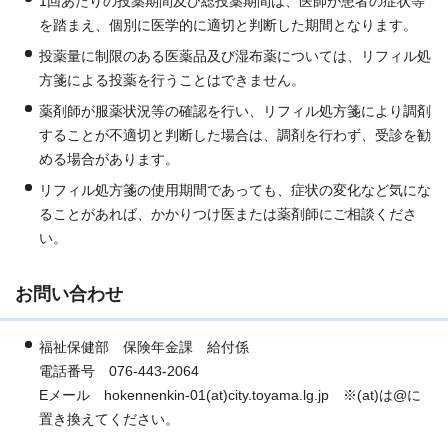
1回あたりの投薬期間及び総投薬期間は、医師が患者の症状等
を踏まえ、個別に医学的に適切と判断した期間となります。
投薬量に制限のある医薬品及び湿布薬については、リフィル処
方箋による投薬を行うことはできません。
薬剤師が服薬状況等の確認を行い、リフィル処方箋により調剤
することが不適切と判断した場合は、調剤を行わず、受診を勧
める場合があります。
リフィル処方箋の使用期間であっても、症状の変化など気にな
ることがあれば、かかりつけ医または薬剤師にご相談くださ
い。
お問い合わせ
福祉保健部 保険年金課 給付係
電話番号 076-443-2064
Eメール hokennenkin-01(at)city.toyama.lg.jp ※(at)は@に
置き換えてください。