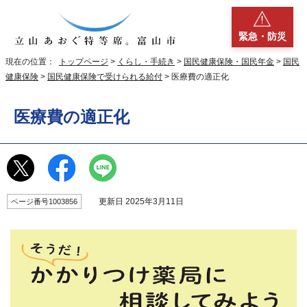
緊急・防災
現在の位置：
トップページ
>
くらし・手続き
>
国民健康保険・国民年金
>
国民
健康保険
>
国民健康保険で受けられる給付
> 医療費の適正化
医療費の適正化
更新日 2025年3月11日
ページ番号1003856