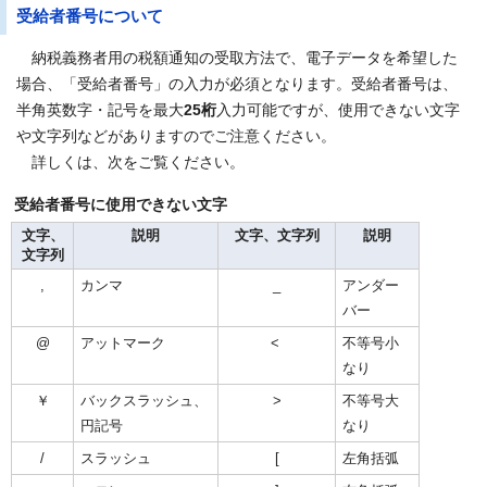
受給者番号について
納税義務者用の税額通知の受取方法で、電子データを希望した
場合、「受給者番号」の入力が必須となります。受給者番号は、
半角英数字・記号を最大
25桁
入力可能ですが、使用できない文字
や文字列などがありますのでご注意ください。
詳しくは、次をご覧ください。
受給者番号に使用できない文字
文字、
説明
文字、文字列
説明
文字列
,
カンマ
_
アンダー
バー
@
アットマーク
<
不等号小
なり
￥
バックスラッシュ、
>
不等号大
円記号
なり
/
スラッシュ
[
左角括弧