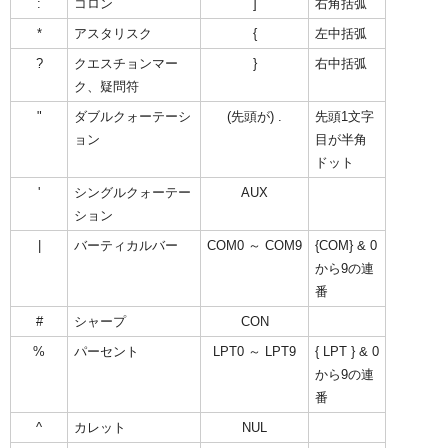
:
コロン
]
右角括弧
*
アスタリスク
{
左中括弧
?
クエスチョンマー
}
右中括弧
ク、疑問符
"
ダブルクォーテーシ
(先頭が) .
先頭1文字
ョン
目が半角
ドット
'
シングルクォーテー
AUX
ション
|
バーティカルバー
COM0 ～ COM9
{COM} & 0
から9の連
番
#
シャープ
CON
%
パーセント
LPT0 ～ LPT9
{ LPT } & 0
から9の連
番
^
カレット
NUL