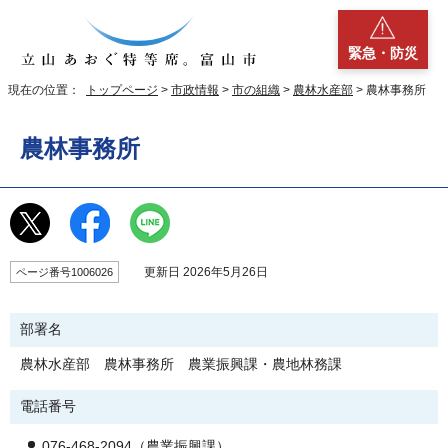
緊急・防災
現在の位置：
トップページ
>
市政情報
>
市の組織
>
農林水産部
> 農林事務所
農林事務所
更新日 2026年5月26日
ページ番号1006026
部署名
農林水産部 農林事務所 農業振興課・農地林務課
電話番号
076-468-2094（農業振興課）