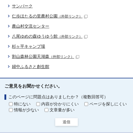
サンパーク
仁歩ほたるの里農村公園
（外部リンク）
農山村交流センター
八尾ゆめの森ゆうゆう館
（外部リンク）
杉ヶ平キャンプ場
割山森林公園天湖森
（外部リンク）
婦中ふるさと創生館
ご意見をお聞かせください。
このページに問題点はありましたか？（複数回答可）
特にない
内容が分かりにくい
ページを探しにくい
情報が少ない
文章量が多い
送信