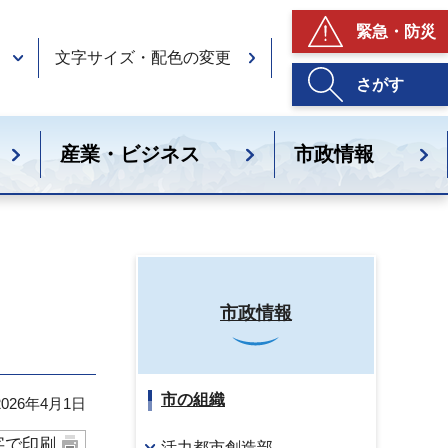
緊急・防災
文字サイズ・配色の変更
さがす
産業・ビジネス
市政情報
市政情報
市の組織
26年4月1日
字で印刷
活力都市創造部