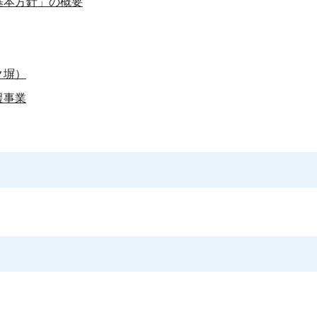
基本方針」の概要
ク塀）
援事業