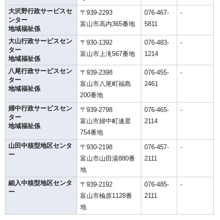
大沢野行政サービスセ
〒939-2293
076-467-
-
ンター
富山市高内365番地
5811
地域福祉係
大山行政サービスセン
〒930-1392
076-483-
-
ター
富山市上滝567番地
1214
地域福祉係
八尾行政サービスセン
〒939-2398
076-455-
-
ター
富山市八尾町福島
2461
地域福祉係
200番地
婦中行政サービスセン
〒939-2798
076-465-
-
ター
富山市婦中町速星
2114
地域福祉係
754番地
山田中核型地区センタ
〒930-2198
076-457-
-
ー
富山市山田湯880番
2111
地
細入中核型地区センタ
〒939-2192
076-485-
-
ー
富山市楡原1128番
2111
地