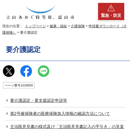
緊急・防災
現在の位置：
トップページ
>
健康・福祉
>
介護保険
>
申請書ダウンロード（介
護保険）
> 要介護認定
要介護認定
ページ番号1018059
要介護認定・要支援認定申請等
第2号被保険者の医療保険加入情報の確認方法について
主治医意見書の様式及び「主治医意見書記入の手引き」の見直