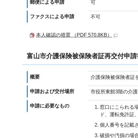
郵便による申請
可
ファクスによる申請
不可
本人確認の措置 （PDF 570.8KB）
富山市介護保険被保険者証再交付申請
概要
介護保険被保険者証
申請および交付場所
市役所東館3階の介
申請に必要なもの
窓口にこられる
ド、運転免許証
個人番号を記載
破損や汚損の場