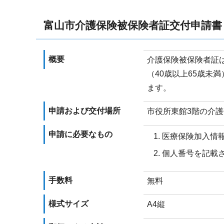
富山市介護保険被保険者証交付申請書
概要
介護保険被保険者証
（40歳以上65歳未
ます。
申請および交付場所
市役所東館3階の介
申請に必要なもの
医療保険加入情
個人番号を記載
手数料
無料
様式サイズ
A4縦