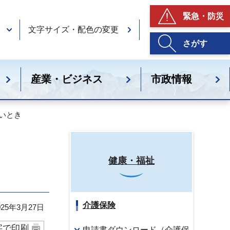
緊急・防災
文字サイズ・配色の変更
さがす
産業・ビジネス
市政情報
いとき
健康・福祉
介護保険
25年3月27日
字で印刷
申請書ダウンロード（介護保