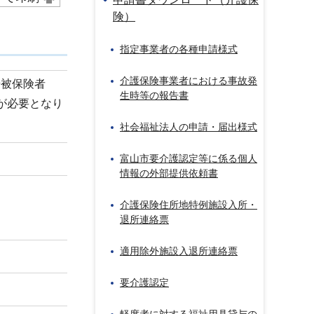
険）
指定事業者の各種申請様式
介護保険事業者における事故発
号被保険者
生時等の報告書
が必要となり
社会福祉法人の申請・届出様式
富山市要介護認定等に係る個人
情報の外部提供依頼書
介護保険住所地特例施設入所・
。
退所連絡票
適用除外施設入退所連絡票
要介護認定