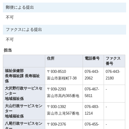
郵便による提出
不可
ファクスによる提出
不可
担当
住所
電話番号
ファクス
番号
福祉保健部
〒930-8510
076-443-
076-443-
長寿福祉課 長寿福祉
富山市新桜町7-38
2062
2180
係
大沢野行政サービスセ
〒939-2293
076-467-
-
ンター
富山市高内365番地
5811
地域福祉係
大山行政サービスセン
〒930-1392
076-483-
-
ター
富山市上滝567番地
1214
地域福祉係
八尾行政サービスセン
〒939-2376
076-455-
-
ター