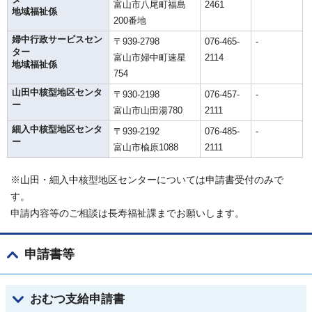
富山市八尾町福島
2461
地域福祉係
200番地
婦中行政サービスセン
〒939-2798
076-465-
-
ター
富山市婦中町速星
2114
地域福祉係
754
山田中核型地区センタ
〒930-2198
076-457-
-
ー
富山市山田湯780
2111
細入中核型地区センタ
〒939-2192
076-485-
-
ー
富山市楡原1088
2111
※山田・細入中核型地区センターについては申請書受付のみで
す。
申請内容等のご相談は長寿福祉課までお願いします。
申請書等
おむつ支給申請書