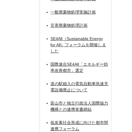
一般廃棄物処理実施計画
災害廃棄物処理計画
SE4All（
Sustainable Energy
for All
）フォーラムを開催しま
した
国際連合SE4All「エネルギー効
率改善都市」選定
道の駅細入の電気自動車急速充
電設備廃止について
富山市と独立行政法人国際協力
機構との連携覚書締結
低炭素社会形成に向けた都市間
連携フォーラム