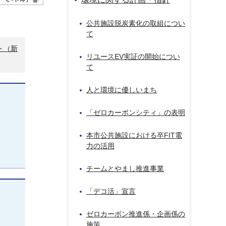
公共施設脱炭素化の取組につい
て
ト（新
リユースEV実証の開始につい
て
人と環境に優しいまち
「ゼロカーボンシティ」の表明
本市公共施設における卒FIT電
力の活用
チームとやまし推進事業
「デコ活」宣言
ゼロカーボン推進係・企画係の
施策