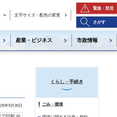
緊急・防災
文字サイズ・配色の変更
さがす
産業・ビジネス
市政情報
くらし・手続き
ごみ・環境
25年9月30日
字で印刷
環境に関する計画・指針