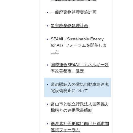
一般廃棄物処理実施計画
災害廃棄物処理計画
SE4All（
Sustainable Energy
for All
）フォーラムを開催しま
した
国際連合SE4All「エネルギー効
率改善都市」選定
道の駅細入の電気自動車急速充
電設備廃止について
富山市と独立行政法人国際協力
機構との連携覚書締結
低炭素社会形成に向けた都市間
連携フォーラム