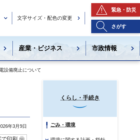
緊急・防災
文字サイズ・配色の変更
さがす
産業・ビジネス
市政情報
充電設備廃止について
くらし・手続き
ごみ・環境
26年3月9日
字で印刷
環境に関する計画・指針