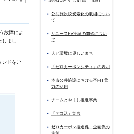
公共施設脱炭素化の取組につい
て
う故障によ
リユースEV実証の開始につい
て
たしまし
人と環境に優しいまち
タンドをご
「ゼロカーボンシティ」の表明
本市公共施設における卒FIT電
力の活用
チームとやまし推進事業
「デコ活」宣言
ゼロカーボン推進係・企画係の
施策