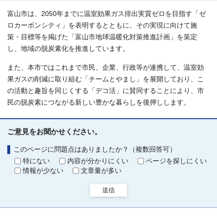
富山市は、2050年までに温室効果ガス排出実質ゼロを目指す「ゼ
ロカーボンシティ」を表明するとともに、その実現に向けて施
策・目標等を掲げた「富山市地球温暖化対策推進計画」を策定
し、地域の脱炭素化を推進しています。
また、本市ではこれまで市民、企業、行政等が連携して、温室効
果ガスの削減に取り組む「チームとやまし」を展開しており、こ
の活動と趣旨を同じくする「デコ活」に賛同することにより、市
民の脱炭素につながる新しい豊かな暮らしを後押しします。
ご意見をお聞かせください。
このページに問題点はありましたか？（複数回答可）
特にない
内容が分かりにくい
ページを探しにくい
情報が少ない
文章量が多い
送信