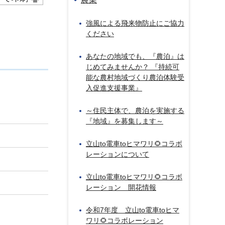
強風による飛来物防止にご協力
ください
あなたの地域でも、『農泊』は
じめてみませんか？ 『持続可
能な農村地域づくり農泊体験受
入促進支援事業』
～住民主体で、農泊を実施する
『地域』を募集します～
立山to電車toヒマワリ🌻コラボ
レーションについて
立山to電車toヒマワリ🌻コラボ
レーション 開花情報
令和7年度 立山to電車toヒマ
ワリ🌻コラボレーション