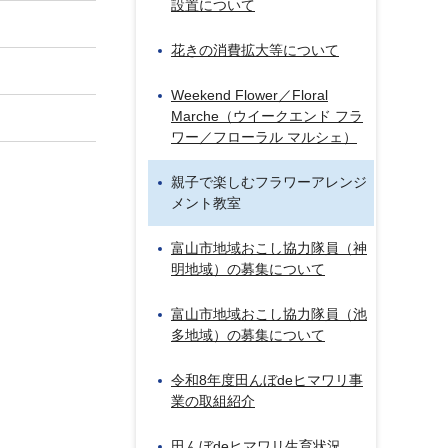
設置について
花きの消費拡大等について
Weekend Flower／Floral
Marche（ウイークエンド フラ
ワー／フローラル マルシェ）
親子で楽しむフラワーアレンジ
メント教室
富山市地域おこし協力隊員（神
明地域）の募集について
富山市地域おこし協力隊員（池
多地域）の募集について
令和8年度田んぼdeヒマワリ事
業の取組紹介
田んぼdeヒマワリ生育状況