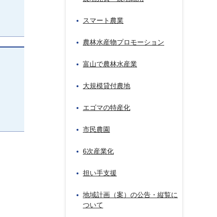
スマート農業
農林水産物プロモーション
富山で農林水産業
大規模貸付農地
エゴマの特産化
市民農園
6次産業化
担い手支援
地域計画（案）の公告・縦覧に
ついて