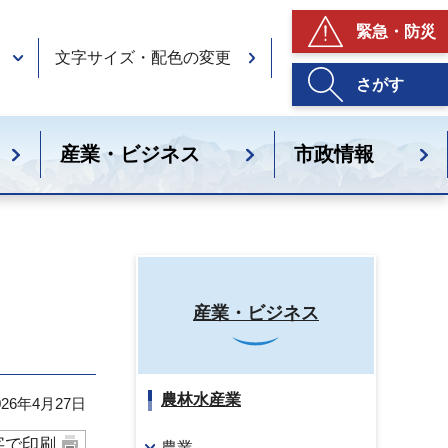
緊急・防災
文字サイズ・配色の変更
さがす
産業・ビジネス
市政情報
産業・ビジネス
農林水産業
26年4月27日
字で印刷
農業