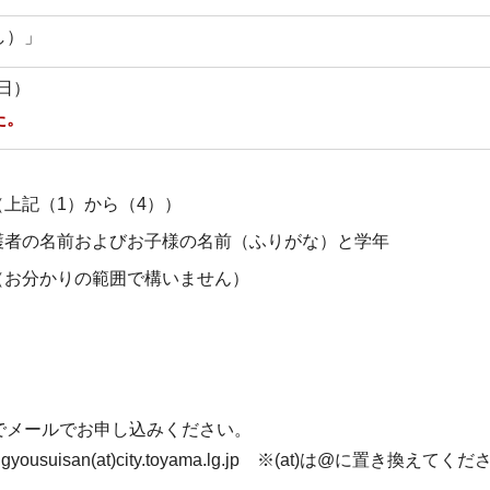
し）」
曜日）
た。
上記（1）から（4））
護者の名前およびお子様の名前（ふりがな）と学年
（お分かりの範囲で構いません）
でメールでお申し込みください。
usuisan(at)city.toyama.lg.jp ※(at)は@に置き換えてく