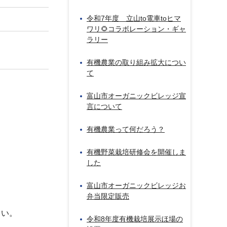
令和7年度 立山to電車toヒマ
ワリ🌻コラボレーション・ギャ
ラリー
有機農業の取り組み拡大につい
て
富山市オーガニックビレッジ宣
言について
有機農業って何だろう？
有機野菜栽培研修会を開催しま
した
富山市オーガニックビレッジお
弁当限定販売
ださい。
令和8年度有機栽培展示ほ場の