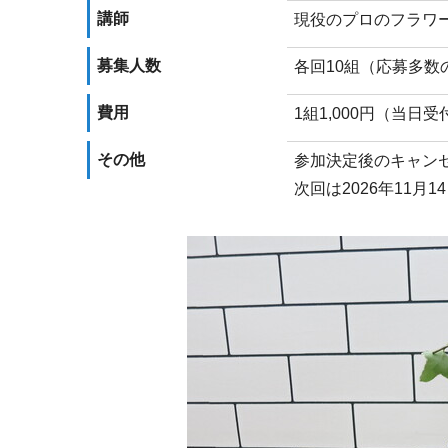
講師
現役のプロのフラワ
募集人数
各回10組（応募多数
費用
1組1,000円（当日
その他
参加決定後のキャン
次回は2026年11月