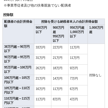
※事業専従者及び他の扶養親族でない配偶者
控除額
配偶者の合計所得金
控除を受ける納税者本人の合計所得金額
額
900万円
900万円
950万円超
1,000万円
以下
超
1,000万円
超
950万円
以下
以下
38万円超～90万円
33万円
22万円
11万円
以下
90万円超～95万円
31万円
21万円
11万円
以下
95万円超～100万円
26万円
18万円
9万円
以下
控除なし
100万円超～105万
21万円
14万円
7万円
円以下
105万円超～110万
16万円
11万円
6万円
円以下
110万円超～115万
11万円
8万円
4万円
円以下