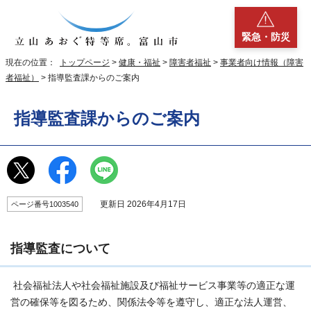
緊急・防災
現在の位置：
トップページ
>
健康・福祉
>
障害者福祉
>
事業者向け情報（障害
者福祉）
> 指導監査課からのご案内
指導監査課からのご案内
更新日 2026年4月17日
ページ番号1003540
指導監査について
社会福祉法人や社会福祉施設及び福祉サービス事業等の適正な運
営の確保等を図るため、関係法令等を遵守し、適正な法人運営、