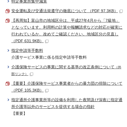
特定事業所集中減算
安全運転及び交通法規遵守の徹底について （PDF 97.3KB）
【再周知】富山市の地域区分は、平成27年4月から「7級地」
となっています。利用料の計算や報酬請求などの対応が確実に
行われているか、改めてご確認ください。地域区分の見直し
（PDF 631.9KB）
指定申請等手数料
介護サービス事業に係る指定申請等手数料
介護保険サービスの事業に関する基準の改正条例について
（外
部リンク）
【重要】介護保険サービス事業者からの暴力団の排除について
（PDF 105.3KB）
指定通所介護事業所等の設備を利用した夜間及び深夜に指定通
所介護等以外のサービスを提供する場合の指針
【重要】