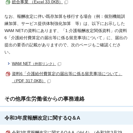
総合事業 （Excel 33.0KB）
なお、報酬改定に伴い既存加算を移行する場合（例：個別機能訓
練加算、サービス提供体制強化加算 等）は、以下にお示しした
WAM NETの資料にあります、「1.介護報酬改定関係資料」の資料
6「介護給付費算定の届出等に係る留意事項について」に、届出の
提出の要否の記載がありますので、次のページもご確認くださ
い。
WAM NET
（外部リンク）
資料6「介護給付費算定の届出等に係る留意事項について」
（PDF 317.0KB）
その他厚生労働省からの事務連絡
令和3年度報酬改定に関するQ＆A
令和3年度報酬改定に関するQ＆A（Vol.4）（令和3年3月29