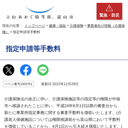
緊急・防災
現在の位置：
トップページ
>
健康・福祉
>
介護保険
>
事業者向け情報（介護保
険）
> 指定申請等手数料
指定申請等手数料
更新日 2022年12月28日
ページ番号1003751
介護保険法の改正に伴い、介護保険施設等の指定等の権限が中核
市へ移譲されたことに伴い、平成24年8月1日以降の審査分から、
新たに事業所指定事務に関する審査手数料を徴収いたします。(介
護老人保健施設については権限移譲前から富山県において手数料
を徴収していることから、4月1日から引き続き徴収いたします。)