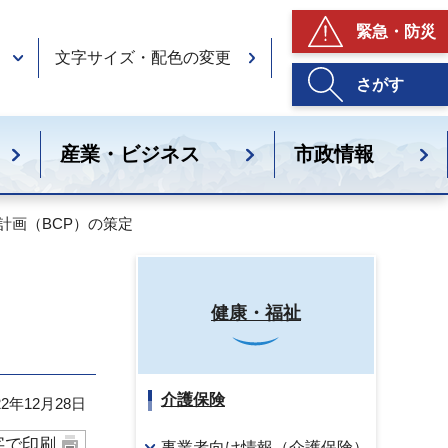
緊急・防災
文字サイズ・配色の変更
さがす
産業・ビジネス
市政情報
計画（BCP）の策定
健康・福祉
介護保険
2年12月28日
字で印刷
事業者向け情報（介護保険）