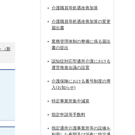
介護職員等処遇改善加算
介護職員等処遇改善加算の変更
届出書
業務管理体制の整備に係る届出
書の提出
ト（新
認知症対応型通所介護における
運営推進会議の設置
介護保険における番号制度の導
入(お知らせ)
特定事業所集中減算
指定申請等手数料
指定通所介護事業所等の設備を
利用した夜間及び深夜に指定通