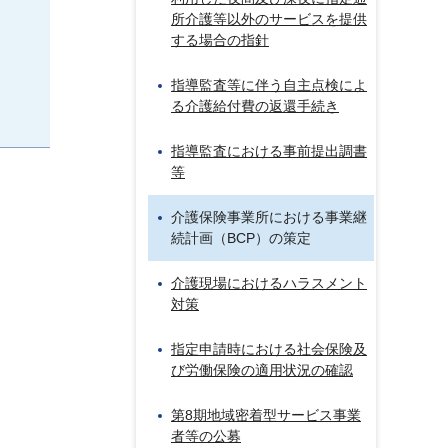
所介護等以外のサービスを提供
する場合の指針
指導監査等に伴う自主点検によ
る介護給付費の返還手続き
指導監査における事前提出調書
等
介護保険事業所における事業継
続計画（BCP）の策定
介護現場におけるハラスメント
対策
指定申請時における社会保険及
び労働保険の適用状況の確認
第8期地域密着型サービス事業
者等の公募