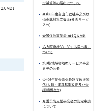
び減算等の届出について
.8MB）
令和6年度富山市福祉事業所物
価高騰対策支援金(介護サービ
ス分)
介護保険事業者向けQ＆A集
協力医療機関に関する届出書に
ついて
第9期地域密着型サービス事業
者等の公募
令和6年度介護保険制度改正関
係(人員・運営基準改正及び介
護報酬改定)
介護予防支援事業者の指定申請
について