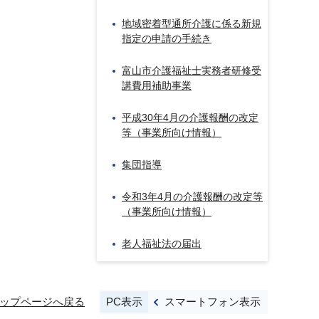
地域密着型通所介護に係る新規
指定の申請の手続き
富山市介護福祉士実務者研修受
講費用補助事業
平成30年4月の介護報酬の改定
等（事業所向け情報）
集団指導
令和3年4月の介護報酬の改定等
（事業所向け情報）
老人福祉法の届出
PC表示
スマートフォン表示
ップページへ戻る