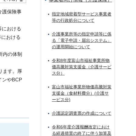
介護保険事
指定地域密着型サービス事業者
等の行政処分について
等における
介護事業所等の指定申請等に係
等における
る「電子申請・届出システム」
の運用開始について
所内の体制
令和8年度富山市福祉事業所物
価高騰対策支援金（介護サービ
ります。厚
ス分）
ンやBCP
富山市福祉事業所物価高騰対策
支援金（食材料費分）(介護サ
ービス分)
介護認定調査票の作成について
令和6年度介護報酬改定におけ
る経過措置の終了に伴う加算及