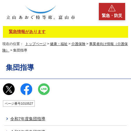
緊急・防災
緊急情報があります
現在の位置：
トップページ
>
健康・福祉
>
介護保険
>
事業者向け情報（介護保
険）
> 集団指導
集団指導
ページ番号1010527
令和7年度集団指導