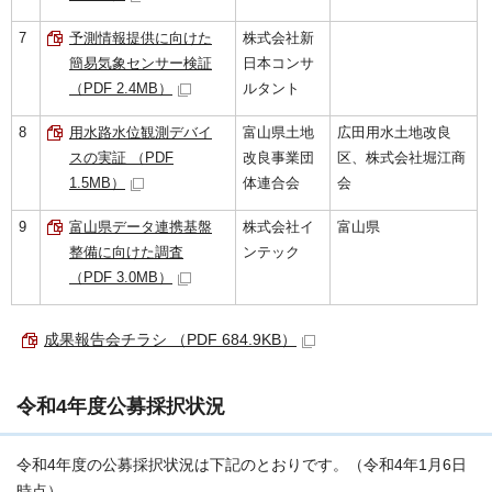
7
予測情報提供に向けた
株式会社新
簡易気象センサー検証
日本コンサ
（PDF 2.4MB）
ルタント
8
用水路水位観測デバイ
富山県土地
広田用水土地改良
スの実証 （PDF
改良事業団
区、株式会社堀江商
1.5MB）
体連合会
会
9
富山県データ連携基盤
株式会社イ
富山県
整備に向けた調査
ンテック
（PDF 3.0MB）
成果報告会チラシ （PDF 684.9KB）
令和4年度公募採択状況
令和4年度の公募採択状況は下記のとおりです。（令和4年1月6日
時点）