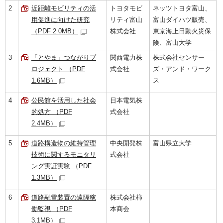
2
近距離モビリティの活
トヨタモビ
ネッツトヨタ富山、
用促進に向けた研究
リティ富山
富山ダイハツ販売、
（PDF 2.0MB）
株式会社
東京海上日動火災保
険、富山大学
3
「とやま」つながりプ
関西電力株
株式会社センサー
ロジェクト （PDF
式会社
ズ・アンド・ワーク
1.6MB）
ス
4
公民館を活用した社会
日本電気株
的処方 （PDF
式会社
2.4MB）
5
道路構造物の維持管理
中央開発株
富山県立大学
技術に関するモニタリ
式会社
ング実証実験 （PDF
1.3MB）
6
道路融雪装置の遠隔稼
株式会社柿
働監視 （PDF
本商会
3.1MB）