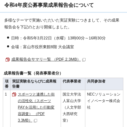
令和4年度公募事業成果報告会について
多様なテーマで実施いただいた実証実験につきまして、その成果
報告会を下記のとおり開催しました。
日時：令和5年3月22日（水曜）13時00分～16時30分
会場：富山市役所東館8階 大会議室
成果報告会サマリ一覧 （PDF 2.3MB）
成果報告書一覧（発表事業者分）
項
実証実験名ならびに成果報
代表事業者
共同参加者
番
告書
1
スポーツと連携した街
国立大学法
NECソリューション
の活性化（スポーツ
人富山大学
イノベーター株式会
PAYを活用した行動変
（人文学部
社
容調査） （PDF
大西研究
3.3MB）
室）