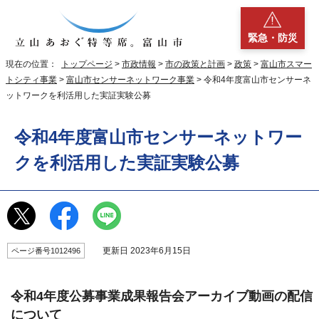
緊急・防災
現在の位置：
トップページ
>
市政情報
>
市の政策と計画
>
政策
>
富山市スマー
トシティ事業
>
富山市センサーネットワーク事業
> 令和4年度富山市センサーネ
ットワークを利活用した実証実験公募
令和4年度富山市センサーネットワー
クを利活用した実証実験公募
更新日 2023年6月15日
ページ番号1012496
令和4年度公募事業成果報告会アーカイブ動画の配信
について