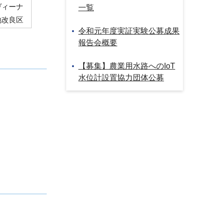
ヴィーナ
一覧
地改良区
令和元年度実証実験公募成果
報告会概要
【募集】農業用水路へのIoT
水位計設置協力団体公募