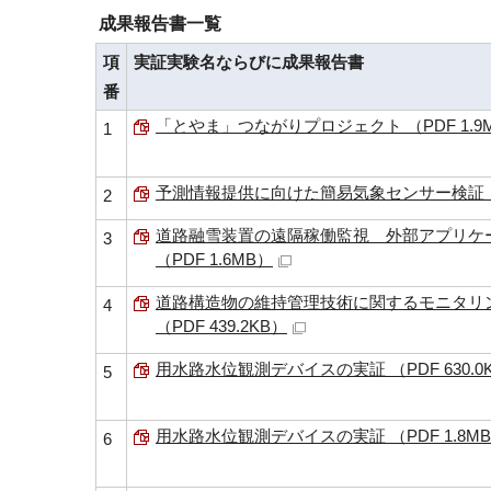
成果報告書一覧
項
実証実験名ならびに成果報告書
番
「とやま」つながりプロジェクト （PDF 1.9
1
予測情報提供に向けた簡易気象センサー検証 （P
2
道路融雪装置の遠隔稼働監視 外部アプリケ
3
（PDF 1.6MB）
道路構造物の維持管理技術に関するモニタリ
4
（PDF 439.2KB）
用水路水位観測デバイスの実証 （PDF 630.0
5
用水路水位観測デバイスの実証 （PDF 1.8M
6