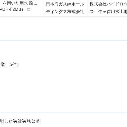
」を用いた用水 路に
日本海ガス絆ホール
株式会社ハイドロ
F 4.2MB）
ディングス株式会社
ス、牛ヶ首用水土
業 5件）
活用した実証実験公募