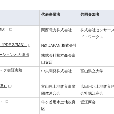
代表事業者
共同参加者
MB）
関西電力株式会社
株式会社センサー
ド・ワークス
DF 2.7MB）
NiX JAPAN 株式会社
ーションとの連携
株式会社柿本商会富
山支店
ン グ実証実験
中央開発株式会社
富山県立大学
KB）
富山県土地改良事業
広田用水土地改良
団体連合会
会社堀江商会
B）
牛ヶ首用水土地改良
堀江商会
区