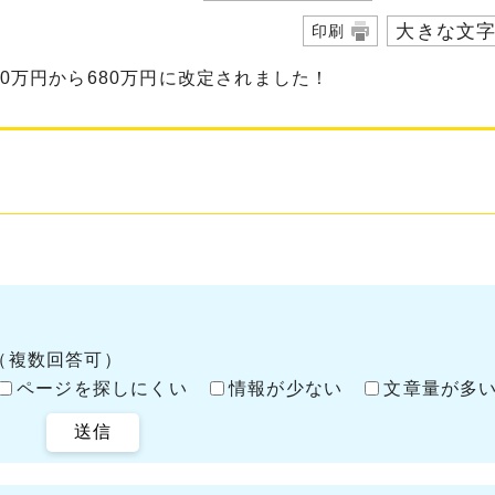
大きな文
印刷
80万円から680万円に改定されました！
（複数回答可）
ページを探しにくい
情報が少ない
文章量が多
送信