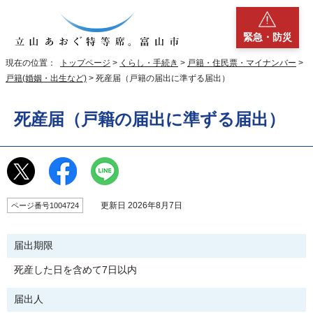
緊急・防災
現在の位置：
トップページ
>
くらし・手続き
>
戸籍・住民票・マイナンバー
>
戸籍(婚姻・出生など)
> 死産届（戸籍の届出に準ずる届出）
死産届（戸籍の届出に準ずる届出）
更新日 2026年8月7日
ページ番号1004724
届出期限
死産した日を含めて7日以内
届出人