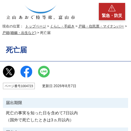
緊急・防災
現在の位置：
トップページ
>
くらし・手続き
>
戸籍・住民票・マイナンバー
>
戸籍(婚姻・出生など)
> 死亡届
死亡届
更新日 2026年8月7日
ページ番号1004723
届出期限
死亡の事実を知った日を含めて7日以内
（国外で死亡したときは3ヵ月以内）