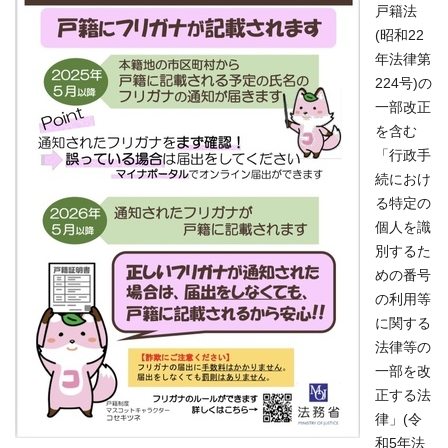
戸籍法
(昭和22
年法律第
224号)の
一部改正
を含む
「行政手
続におけ
る特定の
個人を識
別するた
めの番号
の利用等
に関する
法律等の
一部を改
正する法
律」(令
和5年法