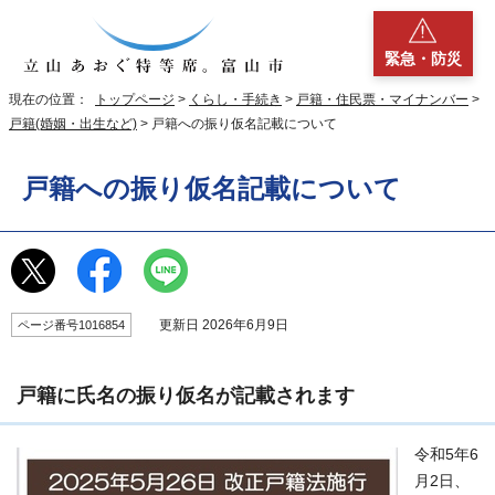
緊急・防災
現在の位置：
トップページ
>
くらし・手続き
>
戸籍・住民票・マイナンバー
>
戸籍(婚姻・出生など)
> 戸籍への振り仮名記載について
戸籍への振り仮名記載について
更新日 2026年6月9日
ページ番号1016854
戸籍に氏名の振り仮名が記載されます
令和5年6
月2日、