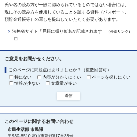
氏や名の読み方が一般に認められているものではない場合には、
現にその読み方を使用していることを証する資料（パスポート、
預貯金通帳等）の写しを提出していただく必要があります。
法務省サイト「戸籍に振り仮名が記載されます」
（外部リンク）
ご意見をお聞かせください。
このページに問題点はありましたか？（複数回答可）
特にない
内容が分かりにくい
ページを探しにくい
情報が少ない
文章量が多い
送信
このページに関する
お問い合わせ
市民生活部
市民課
〒930-8510 富山市新桜町7番38号