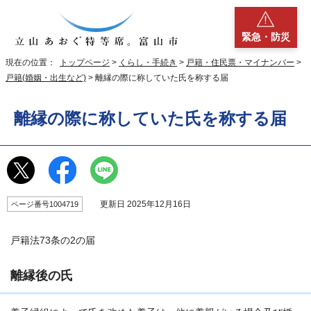
緊急・防災
現在の位置：
トップページ
>
くらし・手続き
>
戸籍・住民票・マイナンバー
>
戸籍(婚姻・出生など)
> 離縁の際に称していた氏を称する届
離縁の際に称していた氏を称する届
更新日 2025年12月16日
ページ番号1004719
戸籍法73条の2の届
離縁後の氏