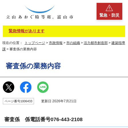
緊急・防災
緊急情報があります
現在の位置：
トップページ
>
市政情報
>
市の組織
>
活力都市創造部
>
建築指導
課
> 審査係の業務内容
審査係の業務内容
更新日 2026年7月21日
ページ番号1006433
審査係 係電話番号076-443-2108